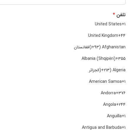
تلفن
*
United States
+1
United Kingdom
+44
Afghanistan (‫افغانستان‬‎)
+93
Albania (Shqipëri)
+355
Algeria (‫الجزائر‬‎)
+213
American Samoa
+1
Andorra
+376
Angola
+244
Anguilla
+1
Antigua and Barbuda
+1