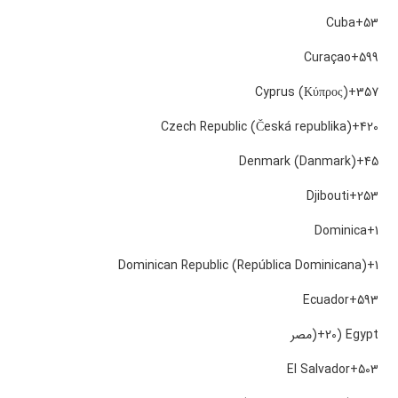
Cuba
+53
Curaçao
+599
Cyprus (Κύπρος)
+357
Czech Republic (Česká republika)
+420
Denmark (Danmark)
+45
Djibouti
+253
Dominica
+1
Dominican Republic (República Dominicana)
+1
Ecuador
+593
Egypt (‫مصر‬‎)
+20
El Salvador
+503