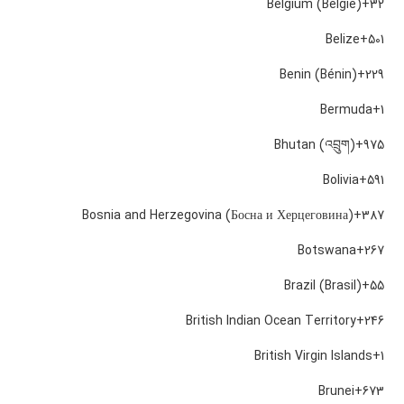
Belgium (België)
+32
Belize
+501
Benin (Bénin)
+229
Bermuda
+1
Bhutan (འབྲུག)
+975
Bolivia
+591
Bosnia and Herzegovina (Босна и Херцеговина)
+387
Botswana
+267
Brazil (Brasil)
+55
British Indian Ocean Territory
+246
British Virgin Islands
+1
Brunei
+673