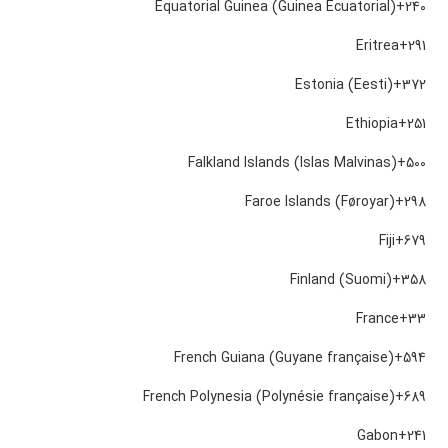
Equatorial Guinea (Guinea Ecuatorial)
+240
Eritrea
+291
Estonia (Eesti)
+372
Ethiopia
+251
Falkland Islands (Islas Malvinas)
+500
Faroe Islands (Føroyar)
+298
Fiji
+679
Finland (Suomi)
+358
France
+33
French Guiana (Guyane française)
+594
French Polynesia (Polynésie française)
+689
Gabon
+241