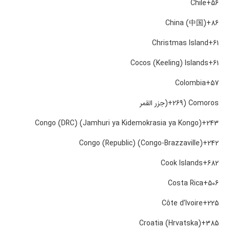
Chile
+56
China (中国)
+86
Christmas Island
+61
Cocos (Keeling) Islands
+61
Colombia
+57
Comoros (‫جزر القمر‬‎)
+269
Congo (DRC) (Jamhuri ya Kidemokrasia ya Kongo)
+243
Congo (Republic) (Congo-Brazzaville)
+242
Cook Islands
+682
Costa Rica
+506
Côte d’Ivoire
+225
Croatia (Hrvatska)
+385