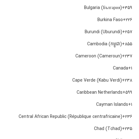
Bulgaria (България)
+359
Burkina Faso
+226
Burundi (Uburundi)
+257
Cambodia (កម្ពុជា)
+855
Cameroon (Cameroun)
+237
Canada
+1
Cape Verde (Kabu Verdi)
+238
Caribbean Netherlands
+599
Cayman Islands
+1
Central African Republic (République centrafricaine)
+236
Chad (Tchad)
+235