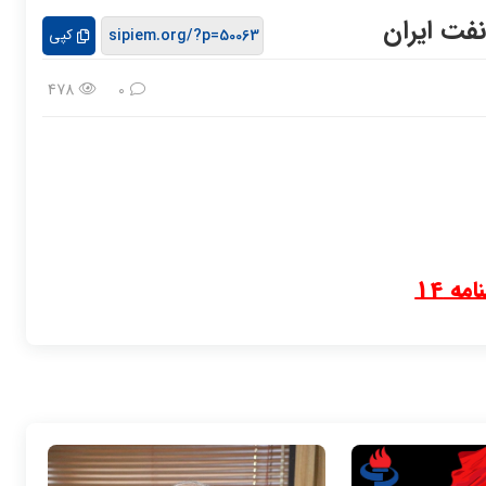
کپی
478
0
مه 14