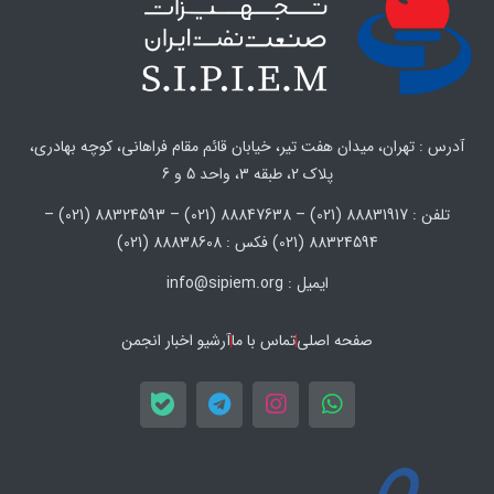
آدرس : تهران، میدان هفت تیر، خیابان قائم مقام فراهانی، کوچه بهادری،
پلاک 2، طبقه 3، واحد 5 و 6
تلفن : 88831917 (021) – 88847638 (021) – 88324593 (021) –
88324594 (021) فکس : 88838608 (021)
ایمیل : info@sipiem.org
صفحه اصلی
تماس با ما
آرشیو اخبار انجمن