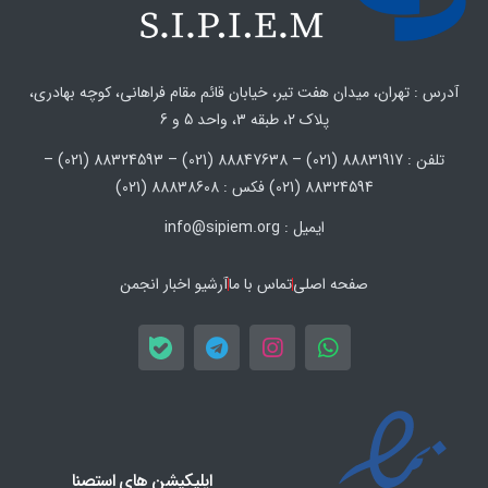
آدرس : تهران، میدان هفت تیر، خیابان قائم مقام فراهانی، کوچه بهادری،
پلاک 2، طبقه 3، واحد 5 و 6
تلفن : 88831917 (021) – 88847638 (021) – 88324593 (021) –
88324594 (021) فکس : 88838608 (021)
ایمیل : info@sipiem.org
صفحه اصلی
تماس با ما
آرشیو اخبار انجمن
اپلیکیشن های استصنا