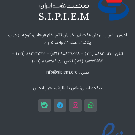
آدرس : تهران، میدان هفت تیر، خیابان قائم مقام فراهانی، کوچه بهادری،
پلاک 2، طبقه 3، واحد 5 و 6
تلفن : 88831917 (021) – 88847638 (021) – 88324593 (021) –
88324594 (021) فکس : 88838608 (021)
ایمیل : info@sipiem.org
صفحه اصلی
تماس با ما
آرشیو اخبار انجمن