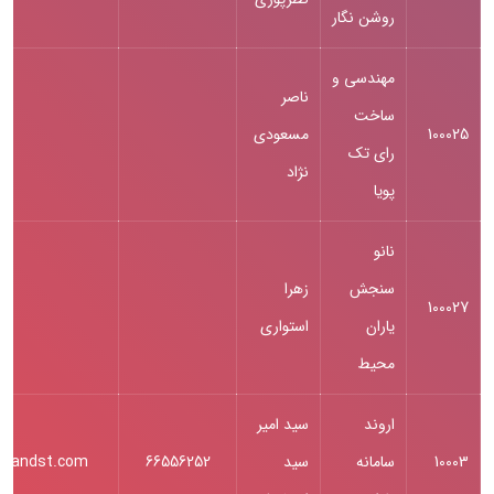
روشن نگار
مهندسی و
ناصر
ساخت
100025
مسعودی
رای تک
نژاد
پویا
نانو
سنجش
زهرا
100027
یاران
استواری
محیط
اروند
سید امیر
10003
سامانه
سید
66556252
rvandst.com