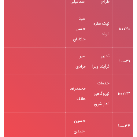
طراح
اسماعیلی
سید
نيك سازه
100030
حسن
الوند
جلالیان
تدبیر
امیر
100031
فرآیند ویرا
مرادی
خدمات
محمدرضا
100033
نیروگاهی
هاتف
آهار شرق
حسین
100034
احمدی