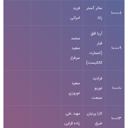
ساتر گستر
فرید
100008
زانا
امرائی
آریا افق
محمد
فیار
100009
سعید
(اسمارت
سرفراز
کاتالیست)
فرادید
سعید
100010
توربو
نوروزی
صنعت
کارا پرنیان
مهبد علی
100013
شرق
زاده قرایی