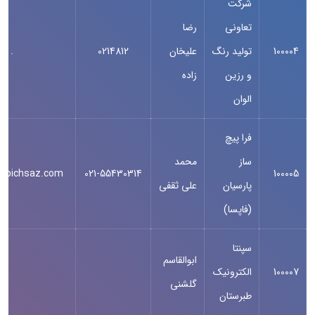
شرکت
تعاونی
رضا
100004
تولید رنگ
علیخان
0214812
.
و رزین
زاده
الوان
فرا پيچ
ساز
محمد
apichsaz.com
021-55430314
100005
پارسيان
علی ثقفی
(فاپسا)
سپنتا
ابوالقاسم
100007
الکترونیک
گلشنی
طبرستان