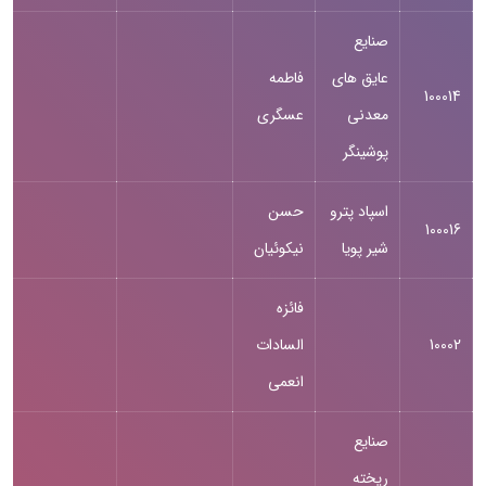
صنایع
عایق های
فاطمه
100014
معدنی
عسگری
پوشینگر
اسپاد پترو
حسن
100016
شیر پویا
نیکوئیان
فائزه
10002
السادات
انعمی
صنایع
ریخته