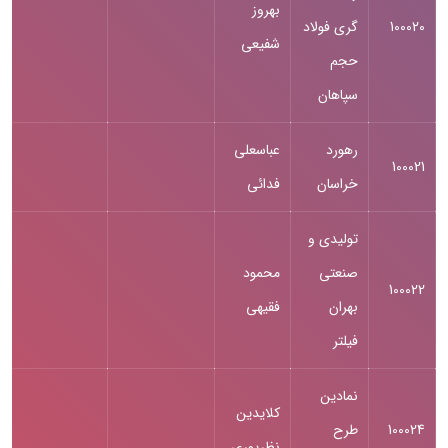
بهروز
100020
گری فولاد
شفیعی
حجم
سپاهان
رهورد
عباسعلی
100021
خراسان
فدائی
تولیدی و
صنعتی
محمود
100022
بهران
فقیهی
فیلتر
نمادین
کلایدین
100024
طرح
نظرپوری