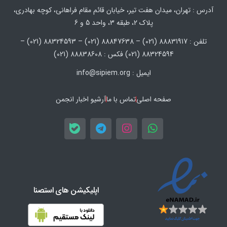
آدرس : تهران، میدان هفت تیر، خیابان قائم مقام فراهانی، کوچه بهادری،
پلاک 2، طبقه 3، واحد 5 و 6
تلفن : 88831917 (021) – 88847638 (021) – 88324593 (021) –
88324594 (021) فکس : 88838608 (021)
ایمیل : info@sipiem.org
صفحه اصلی
تماس با ما
آرشیو اخبار انجمن
اپلیکیشن های استصنا