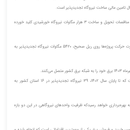
این مقام صنفی بیان کرد: در حوزه ماده 112 تاکنون 114 ساخت به برندگان مناقصات تحویل و ساخت 3 هزار مگاوات نیروگاه خورشیدی کلید خورده
عرب تاکید کرد: با توجه به ظرفیت ایجاد شده، پیش‌بینی می‌شود، در صورت حرکت پروژه‌ها روی ریل صحیح، 5420 مگاوات نیروگاه تجدیدپذیر به
عرب گفت: برنامه بخش غیردولتی برای ساخت نیروگاه به صورتی است که تا پایان سال 1402، 39 نیروگاه تجدیدپذیر در 16 استان کشور به
نین در فصل بهار 1403 نیز 36 نیروگاه دیگر در 17 استان به بهره‌برداری خواهد رسیدکه ظرفیت واحدهای نیروگاهی در این دو بازه
یر خرید و فروش برق یکی از مهمترین اقداماتی است که انجام شده و