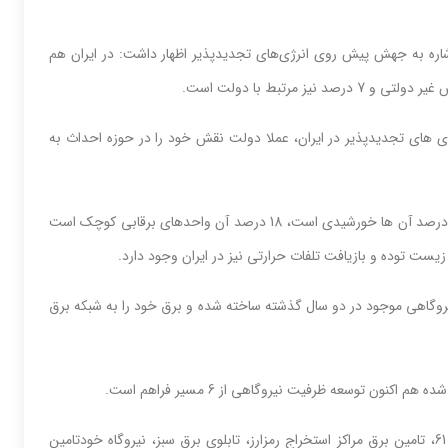
ره به جهش پیش روی انرژی‌های تجدیدپذیر اظهار داشت: در ایران هم
 های تجدیدپذیر در ایران، عملا دولت نقش خود را در حوزه احداث به
وی افزود: ما هم اکنون 185 نیروگاه فعال تجدیدپذیر در کشور داریم که 64 درصد آن ها خورشیدی است، 18 درصد آن واحدهای برقابی کوچک است
ه رشد نیروگاه‌های تجدیدپذیر گفت: 42 واحد از 185 واحد نیروگاهی موجود در دو سال گذشته ساخته شده و برق خود را به شبکه برق
ن توسعه ظرفیت نیروگاهی از 6 مسیر فراهم است.
وی ادامه داد: احداث سامانه مقیاس کوچک، خرید تضمینی از محل ماده 61، تامین برق مراکز استخراج رمزارز، تابلوی برق سبز، نیروگاه خودتامین