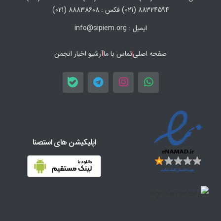
88324594 (021) فکس : 88838608 (021)
ایمیل : info@sipiem.org
صفحه اصلی
تماس با ما
آرشیو اخبار انجمن
اپلیکیشن های استصنا