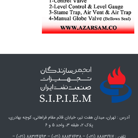
آدرس : تهران، میدان هفت تیر، خیابان قائم مقام فراهانی، کوچه بهادری،
پلاک 2، طبقه 3، واحد 5 و 6
تلفن : 88831917 (021) – 88847638 (021) – 88324593 (021) –