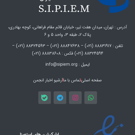
آدرس : تهران، میدان هفت تیر، خیابان قائم مقام فراهانی، کوچه بهادری،
پلاک 2، طبقه 3، واحد 5 و 6
تلفن : 88831917 (021) – 88847638 (021) – 88324593 (021) –
88324594 (021) فکس : 88838608 (021)
ایمیل : info@sipiem.org
صفحه اصلی
تماس با ما
آرشیو اخبار انجمن
اپلیکیشن های استصنا