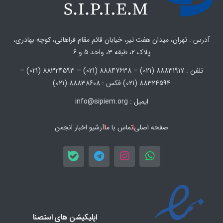
آدرس : تهران، میدان هفت تیر، خیابان قائم مقام فراهانی، کوچه بهادری،
پلاک 2، طبقه 3، واحد 5 و 6
تلفن : 88831917 (021) – 88847638 (021) – 88324593 (021) –
88324594 (021) فکس : 88838608 (021)
ایمیل : info@sipiem.org
صفحه اصلی
تماس با ما
آرشیو اخبار انجمن
اپلیکیشن های استصنا