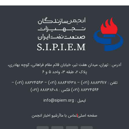
آدرس : تهران، میدان هفت تیر، خیابان قائم مقام فراهانی، کوچه بهادری،
پلاک 2، طبقه 3، واحد 5 و 6
تلفن : 88831917 (021) – 88847638 (021) – 88324593 (021) –
88324594 (021) فکس : 88838608 (021)
ایمیل : info@sipiem.org
صفحه اصلی
تماس با ما
آرشیو اخبار انجمن