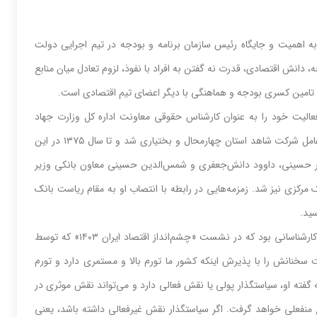
 به اهمیت و جایگاه رئیس سازمان برنامه و بودجه در تیم اجرایی دولت
دانش اقتصادی، قدرت نه‌ گفتن به افراد با نفوذ، لزوم تعادل میان منابع
ن تامین کسری بودجه و هماهنگی با دیگر اعضای تیم اقتصادی است.
‌حمید پورمحمدی گل‌سفیدی متولد سال ۱۳۴۶ است و از سال ۱۳۶۸ فعالیت خود را به عنوان کارشناس حقوقی معاونت اداره کل وزارت جهاد
سازندگی‌(سازمان امور عشایر) آغاز کرد. در سال‌های بعد، پورمحمدی مدیرعامل شرکت شاهد استان چهارمحال و بختیاری شد و تا سال ۱۳۷۵ در این
ل ۱۳۸۳ و در دوره وزارت سیدصفدر حسینی، داوود دانش‌جعفری و شمس‌الدین حسینی معاون بانکی وزیر
او در سال ۱۳۸۶ مشاور عالی رئیس بانک مرکزی نیز شد. زمزمه‌هایی در رابطه با انتصاب او به مقام ریاست بانک
ید.
پورمحمدی که دارای مدرک دکترای اقتصاد از دانشگاه تهران است، یکی از کارشناسانی بود که در نشست «چشم‌انداز اقتصاد ایران ۱۴۰۳» که توسط
سخنانش را با پذیرش اینکه کشور ما تورم بالا و مستمری دارد و تورم
 به گفته او، سیاستگذار پولی یا نقش فعالی دارد و می‌تواند نقش موثری در
ضع منفعلی خواهد گرفت. اگر سیاستگذار نقش غیرفعالی داشته باشد، یعنی