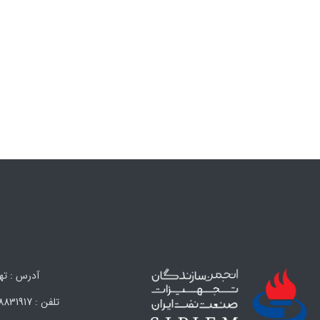
آدرس : تهران،
تلفن : 88831917 (021) – 88847638 (021) – 88324593 (021) – 88324594 (021) فکس : 88838608 (021)