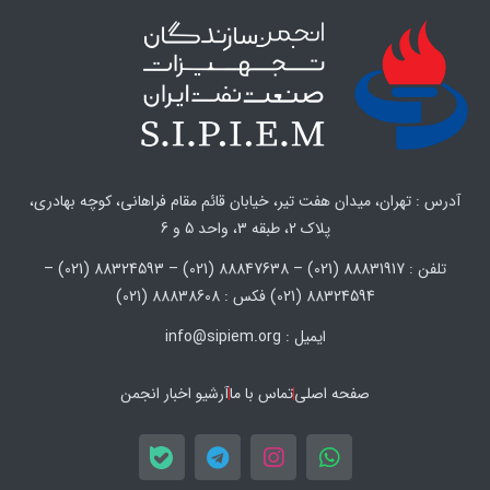
آدرس : تهران، میدان هفت تیر، خیابان قائم مقام فراهانی، کوچه بهادری،
پلاک 2، طبقه 3، واحد 5 و 6
تلفن : 88831917 (021) – 88847638 (021) – 88324593 (021) –
88324594 (021) فکس : 88838608 (021)
ایمیل : info@sipiem.org
صفحه اصلی
تماس با ما
آرشیو اخبار انجمن