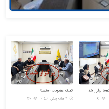
نا برگزار شد
کمیته عضویت استصنا
181
4 هفته پیش
0
160