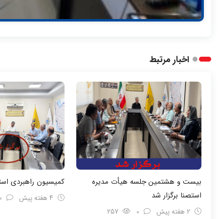
اخبار مرتبط
بیست و هشتمین جلسه هیأت مدیره
کمیسیون راهبردی استص
استصنا برگزار شد
4 هفته پیش
0
2 هفته پیش
0
257