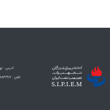
آدرس : تهران،
تلفن : 88831917 (021) – 88847638 (021) – 88324593 (021) – 88324594 (021) فکس : 88838608 (021)