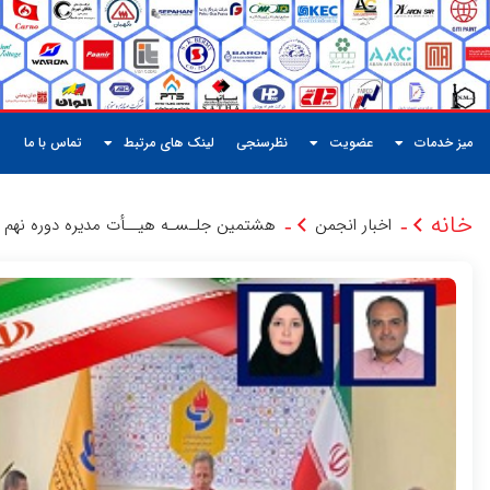
میز خدمات
عضویت
نظرسنجی
لینک های مرتبط
تماس با ما
خانه
اخبار انجمن
هشتمین جلـسـه هیــأت مدیره دوره نهم اس
-
-