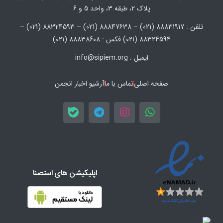
پلاک 2، طبقه 3، واحد 5 و 6
تلفن : 88831917 (021) – 88847638 (021) – 88324593 (021) –
88324594 (021) فکس : 88838608 (021)
ایمیل : info@sipiem.org
صفحه اصلی
تماس با ما
آرشیو اخبار انجمن
اپلیکیشن های استصنا