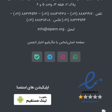
پلاک 2، طبقه 3، واحد 5 و 6
تلفن : 88831917 (021) – 88847638 (021) – 88324593 (021) –
88324594 (021) فکس : 88838608 (021)
ایمیل : info@sipiem.org
صفحه اصلی
تماس با ما
آرشیو اخبار انجمن
اپلیکیشن های استصنا