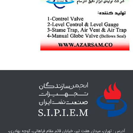
آدرس : تهران، میدان هفت تیر، خیابان قائم مقام فراهانی، کوچه بهادری،