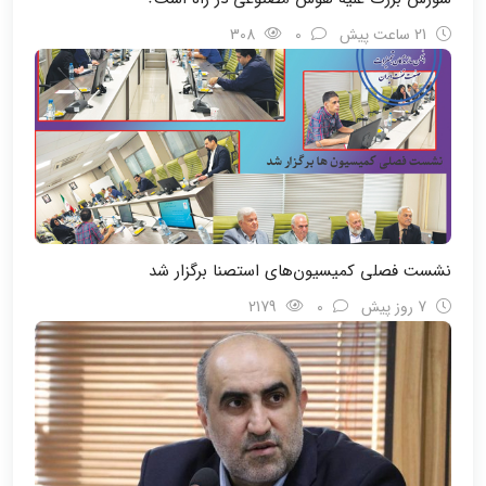
21 ساعت پیش
0
308
نشست فصلی کمیسیون‌های استصنا برگزار شد
7 روز پیش
0
2179