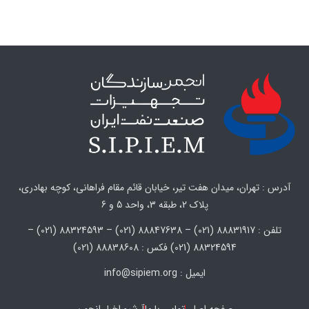
آدرس : تهران، میدان هفت تیر، خیابان قائم مقام فراهانی، کوچه بهادری،
پلاک 2، طبقه 3، واحد 5 و 6
تلفن : 88831917 (021) – 88847638 (021) – 88324593 (021) –
88324594 (021) فکس : 88838608 (021)
ایمیل : info@sipiem.org
صفحه اصلی
تماس با ما
آرشیو اخبار انجمن