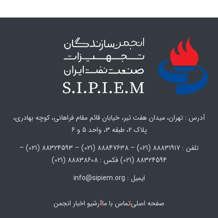
آدرس : تهران، میدان هفت تیر، خیابان قائم مقام فراهانی، کوچه بهادری،
پلاک 2، طبقه 3، واحد 5 و 6
تلفن : 88831917 (021) – 88847638 (021) – 88324593 (021) –
88324594 (021) فکس : 88838608 (021)
ایمیل : info@sipiem.org
صفحه اصلی
تماس با ما
آرشیو اخبار انجمن