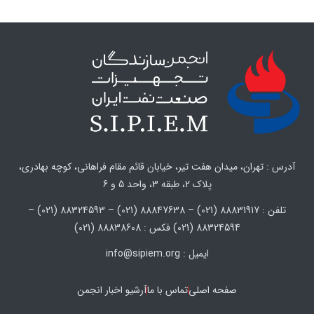
آدرس : تهران، میدان هفت تیر، خیابان قائم مقام فراهانی، کوچه بهادری،
پلاک 2، طبقه 3، واحد 5 و 6
تلفن : 88831917 (021) – 88847638 (021) – 88324593 (021) –
88324594 (021) فکس : 88838608 (021)
ایمیل : info@sipiem.org
صفحه اصلی
تماس با ما
آرشیو اخبار انجمن