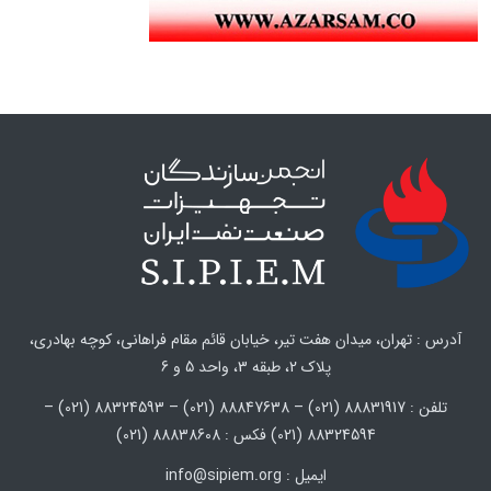
آدرس : تهران، میدان هفت تیر، خیابان قائم مقام فراهانی، کوچه بهادری،
پلاک 2، طبقه 3، واحد 5 و 6
تلفن : 88831917 (021) – 88847638 (021) – 88324593 (021) –
88324594 (021) فکس : 88838608 (021)
ایمیل : info@sipiem.org