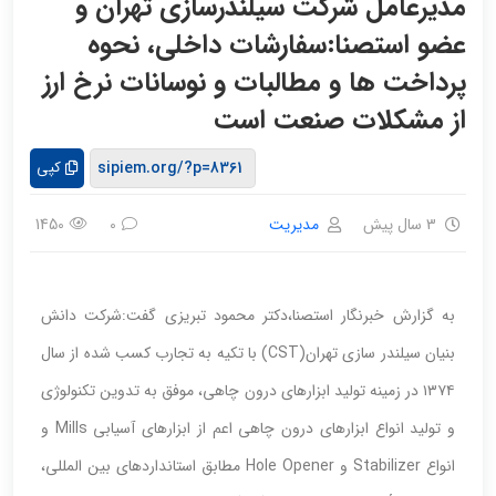
مدیرعامل شرکت سیلندرسازی تهران و
عضو استصنا:سفارشات داخلی، نحوه
پرداخت ها و مطالبات و نوسانات نرخ ارز
از مشکلات صنعت است
کپی
3 سال پیش
مدیریت
1450
0
به گزارش خبرنگار استصنا،دکتر محمود تبریزی گفت:شرکت دانش
بنیان سیلندر سازی تهران(CST) با تکیه به تجارب کسب شده از سال
۱۳۷۴ در زمینه تولید ابزارهای درون چاهی، موفق به تدوین تکنولوژی
و تولید انواع ابزارهای درون چاهی اعم از ابزارهای آسیابی Mills و
انواع Stabilizer و Hole Opener مطابق استانداردهای بین المللی،