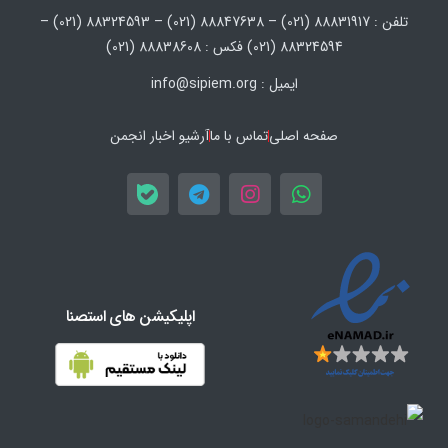
تلفن : 88831917 (021) – 88847638 (021) – 88324593 (021) –
88324594 (021) فکس : 88838608 (021)
ایمیل : info@sipiem.org
صفحه اصلی
تماس با ما
آرشیو اخبار انجمن
اپلیکیشن های استصنا