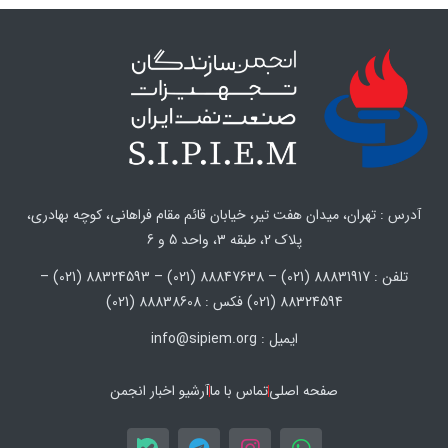
آدرس : تهران، میدان هفت تیر، خیابان قائم مقام فراهانی، کوچه بهادری،
پلاک 2، طبقه 3، واحد 5 و 6
تلفن : 88831917 (021) – 88847638 (021) – 88324593 (021) –
88324594 (021) فکس : 88838608 (021)
ایمیل : info@sipiem.org
صفحه اصلی
تماس با ما
آرشیو اخبار انجمن