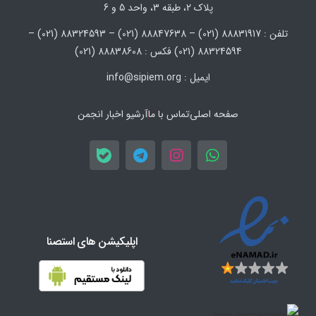
پلاک 2، طبقه 3، واحد 5 و 6
تلفن : 88831917 (021) – 88847638 (021) – 88324593 (021) –
88324594 (021) فکس : 88838608 (021)
ایمیل : info@sipiem.org
صفحه اصلی
تماس با ما
آرشیو اخبار انجمن
اپلیکیشن های استصنا