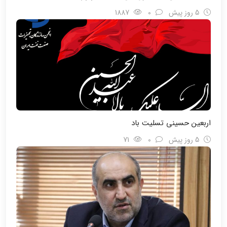
5 روز پیش
0
1887
اربعین حسینی تسلیت باد
5 روز پیش
0
71