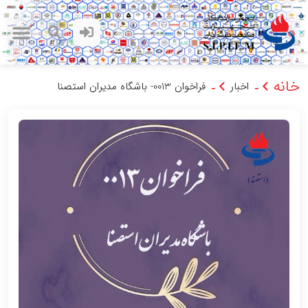
خانه
اخبار
فراخوان 0013- باشگاه مدیران استصنا
-
-