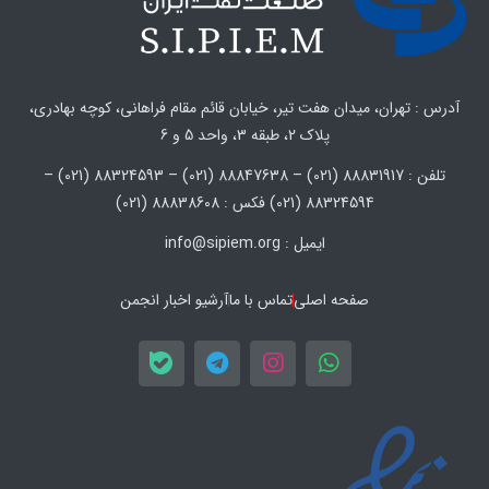
آدرس : تهران، میدان هفت تیر، خیابان قائم مقام فراهانی، کوچه بهادری،
پلاک 2، طبقه 3، واحد 5 و 6
تلفن : 88831917 (021) – 88847638 (021) – 88324593 (021) –
88324594 (021) فکس : 88838608 (021)
ایمیل : info@sipiem.org
صفحه اصلی
تماس با ما
آرشیو اخبار انجمن