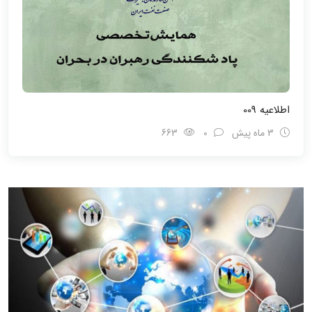
اطلاعیه 009
3 ماه پیش
0
663