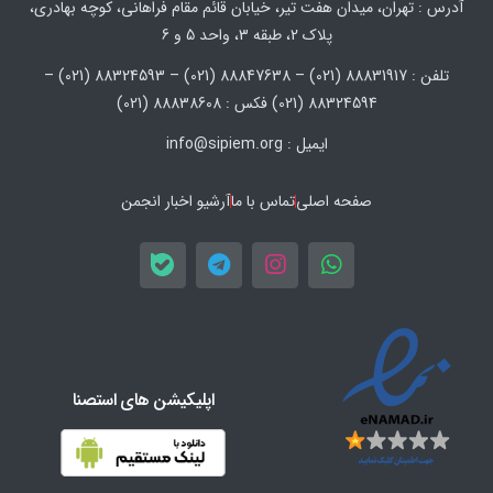
آدرس : تهران، میدان هفت تیر، خیابان قائم مقام فراهانی، کوچه بهادری،
پلاک 2، طبقه 3، واحد 5 و 6
تلفن : 88831917 (021) – 88847638 (021) – 88324593 (021) –
88324594 (021) فکس : 88838608 (021)
ایمیل : info@sipiem.org
صفحه اصلی
تماس با ما
آرشیو اخبار انجمن
اپلیکیشن های استصنا