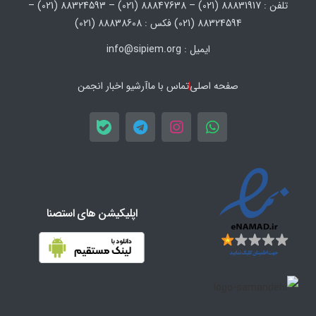
تلفن : 88831917 (021) – 88847638 (021) – 88324593 (021) –
88324594 (021) فکس : 88838608 (021)
ایمیل : info@sipiem.org
صفحه اصلی
تماس با ما
آرشیو اخبار انجمن
اپلیکیشن های استصنا