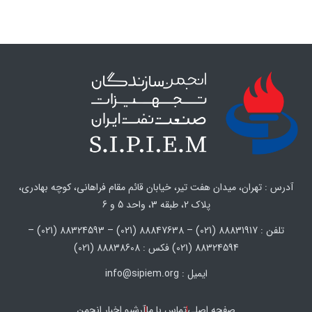
آدرس : تهران، میدان هفت تیر، خیابان قائم مقام فراهانی، کوچه بهادری،
پلاک 2، طبقه 3، واحد 5 و 6
تلفن : 88831917 (021) – 88847638 (021) – 88324593 (021) –
88324594 (021) فکس : 88838608 (021)
ایمیل : info@sipiem.org
صفحه اصلی
تماس با ما
آرشیو اخبار انجمن