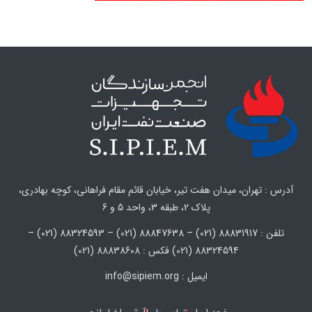
آدرس : تهران، میدان هفت تیر، خیابان قائم مقام فراهانی، کوچه بهادری،
پلاک 2، طبقه 3، واحد 5 و 6
تلفن : 88831917 (021) – 88847638 (021) – 88324593 (021) –
88324594 (021) فکس : 88838608 (021)
ایمیل : info@sipiem.org