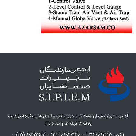
آدرس : تهران، میدان هفت تیر، خیابان قائم مقام فراهانی، کوچه بهادری،
پلاک 2، طبقه 3، واحد 5 و 6
تلفن : 88831917 (021) – 88847638 (021) – 88324593 (021) –