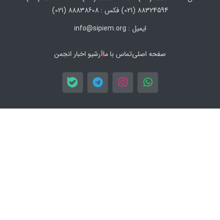
88324594 (021) فکس : 88838608 (021)
ایمیل : info@sipiem.org
صفحه اصلی
تماس با ما
آرشیو اخبار انجمن
اپلیکیشن های استصنا