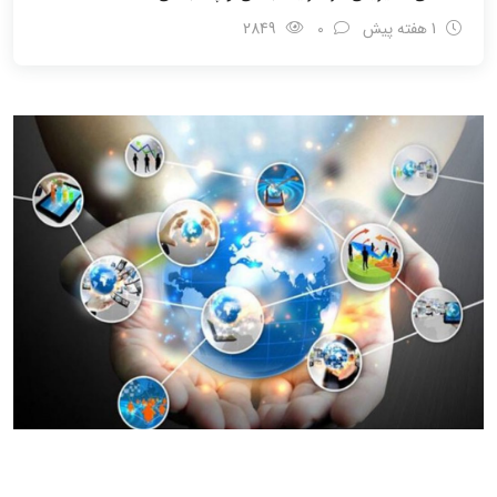
1 هفته پیش
0
2849