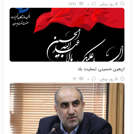
5 روز پیش
0
1870
اربعین حسینی تسلیت باد
5 روز پیش
0
71