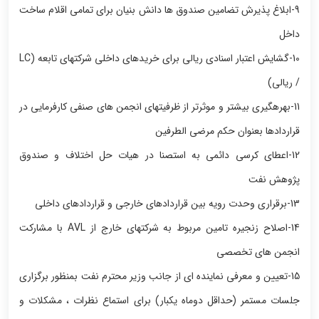
9-ابلاغ پذیرش تضامین صندوق ها دانش بنیان برای تمامی اقلام ساخت
داخل
10-گشایش اعتبار اسنادی ریالی برای خریدهای داخلی شرکتهای تابعه (LC
/ ریالی)
11-بهره‎گیری بیشتر و موثرتر از ظرفیتهای انجمن های صنفی کارفرمایی در
قراردادها بعنوان حکم مرضی الطرفین
12-اعطای کرسی دائمی به استصنا در هیات حل اختلاف و صندوق
پژوهش نفت
13-برقراری وحدت رویه بین قراردادهای خارجی و قراردادهای داخلی
14-اصلاح زنجیره تامین مربوط به شرکتهای خارج از AVL با مشارکت
انجمن های تخصصی
15-تعیین و معرفی نماینده ای از جانب وزیر محترم نفت بمنظور برگزاری
جلسات مستمر (حداقل دوماه یکبار) برای استماع نظرات ، مشکلات و