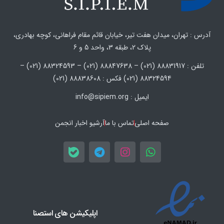
آدرس : تهران، میدان هفت تیر، خیابان قائم مقام فراهانی، کوچه بهادری،
پلاک 2، طبقه 3، واحد 5 و 6
تلفن : 88831917 (021) – 88847638 (021) – 88324593 (021) –
88324594 (021) فکس : 88838608 (021)
ایمیل : info@sipiem.org
صفحه اصلی
تماس با ما
آرشیو اخبار انجمن
اپلیکیشن های استصنا