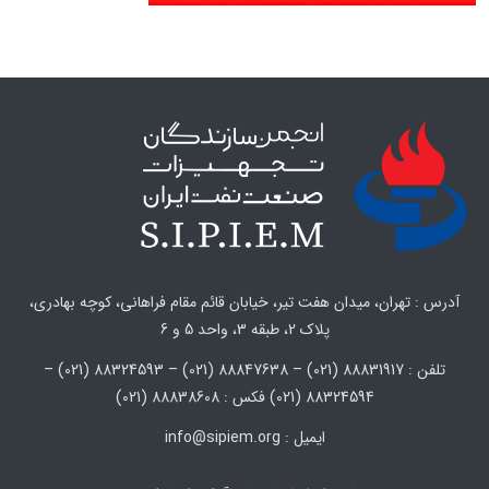
آدرس : تهران، میدان هفت تیر، خیابان قائم مقام فراهانی، کوچه بهادری،
پلاک 2، طبقه 3، واحد 5 و 6
تلفن : 88831917 (021) – 88847638 (021) – 88324593 (021) –
88324594 (021) فکس : 88838608 (021)
ایمیل : info@sipiem.org