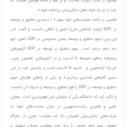
موجود در بحث گمرک، صادرات و ارز هم از جمله موانعی هستند که
باید از سر راه شرکت‌های دانش‌بنیان برداشته شود.»
افشین در ادامه صحبت‌های خود سهم ۰.۷ درصدی تحقیق و توسعه
در GDP (تولید ناخالص ملی) کشور را ناکافی دانست و گفت: «در
این بین، سهم تحقیق و توسعه بخش خصوصی در GDP کشور، تنها
سه دهم درصد است. سهم تحقیق و توسعه در GDP کشورهای
پیشرفته به‌طور متوسط ۲.۵درصد و در کشورهایی همچون چین،
آمریکا، کره‌جنوبی و‌… حدود ۳.۵درصد است و بنابراین باید در این
مسیر گام‌های بلندتری ‌برداریم.» او یکی از راه‌های افزایش سهم
تحقیق و توسعه در GDP را فهم تحقیق و توسعه و ادبیات آن دانست
و تاکید کرد که دانشگاه یکی از متولیان این فهم‌پذیری است. معاون
علمی و فناوری ریاست‌جمهوری در پایان صحبت‌های خود به
شرکت‌های دانش‌بنیان اطمینان داد که معاونت علمی در جایگاه
حقوقی خود تمام توانش را برای اخذ معافیت مالیاتی تحقیق و