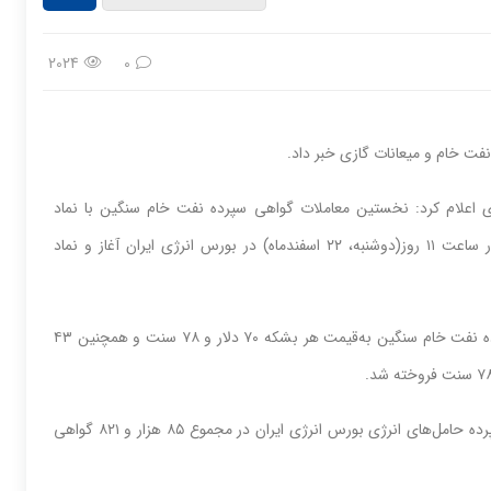
2024
0
فت خام و میعانات گازی خبر داد.
ی اعلام کرد: نخستین معاملات گواهی سپرده نفت خام سنگین با نماد
(نفتگ۰۴۱۲پ۱د) و گواهی سپرده میعانات گازی با نماد (میعا۰۴۱۲پ۱د) در ساعت ۱۱ روز(دوشنبه، ۲۲ اسفندماه) در بورس انرژی ایران آغاز و نماد
وی درباره جزئیات این معاملات بیان کرد: ۴۱ هزار و ۸۴۶ برگه گواهی سپرده نفت خام سنگین به‌قیمت هر بشکه ۷۰ دلار و ۷۸ سنت و همچنین ۴۳
مدیرعامل شرکت بورس انرژی ایران توضیح داد: امروز در تابلوی گواهی سپرده حامل‌های انرژی بورس انرژی ایران در مجموع ۸۵ هزار و ۸۲۱ گواهی