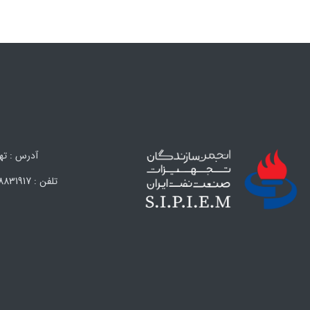
آدرس : تهران،
تلفن : 88831917 (021) – 88847638 (021) – 88324593 (021) – 88324594 (021) فکس : 88838608 (021)