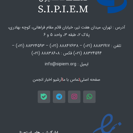
آدرس : تهران، میدان هفت تیر، خیابان قائم مقام فراهانی، کوچه بهادری،
پلاک 2، طبقه 3، واحد 5 و 6
تلفن : 88831917 (021) – 88847638 (021) – 88324593 (021) –
88324594 (021) فکس : 88838608 (021)
ایمیل : info@sipiem.org
صفحه اصلی
تماس با ما
آرشیو اخبار انجمن
اپلیکیشن های استصنا