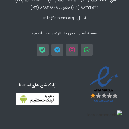
تلفن : 88831917 (021) – 88847638 (021) – 88324593 (021) –
88324594 (021) فکس : 88838608 (021)
ایمیل : info@sipiem.org
صفحه اصلی
تماس با ما
آرشیو اخبار انجمن
اپلیکیشن های استصنا