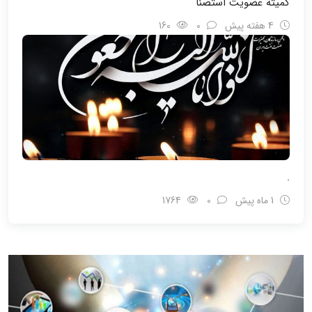
کمیته عضویت استصنا
4 هفته پیش
0
160
.
1 ماه پیش
0
1764