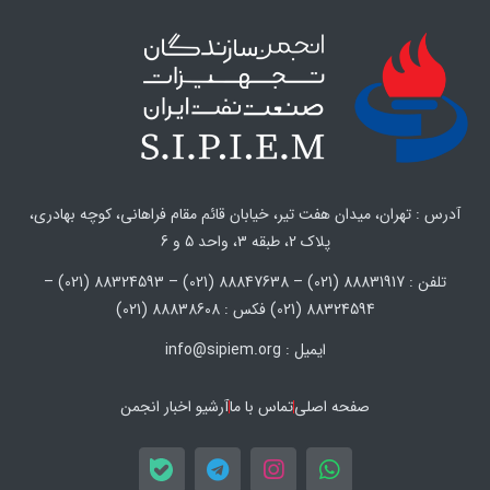
آدرس : تهران، میدان هفت تیر، خیابان قائم مقام فراهانی، کوچه بهادری،
پلاک 2، طبقه 3، واحد 5 و 6
تلفن : 88831917 (021) – 88847638 (021) – 88324593 (021) –
88324594 (021) فکس : 88838608 (021)
ایمیل : info@sipiem.org
صفحه اصلی
تماس با ما
آرشیو اخبار انجمن