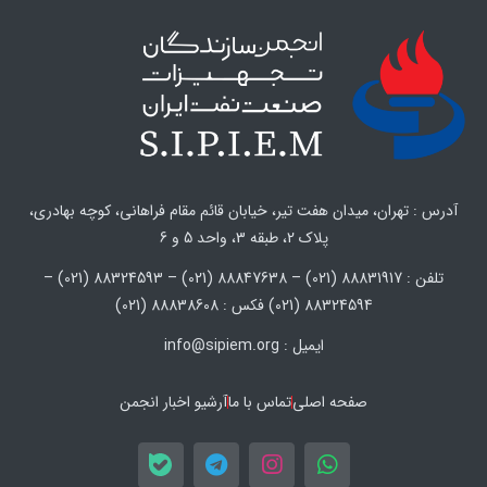
آدرس : تهران، میدان هفت تیر، خیابان قائم مقام فراهانی، کوچه بهادری،
پلاک 2، طبقه 3، واحد 5 و 6
تلفن : 88831917 (021) – 88847638 (021) – 88324593 (021) –
88324594 (021) فکس : 88838608 (021)
ایمیل : info@sipiem.org
صفحه اصلی
تماس با ما
آرشیو اخبار انجمن