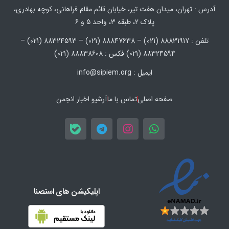
آدرس : تهران، میدان هفت تیر، خیابان قائم مقام فراهانی، کوچه بهادری،
پلاک 2، طبقه 3، واحد 5 و 6
تلفن : 88831917 (021) – 88847638 (021) – 88324593 (021) –
88324594 (021) فکس : 88838608 (021)
ایمیل : info@sipiem.org
صفحه اصلی
تماس با ما
آرشیو اخبار انجمن
اپلیکیشن های استصنا