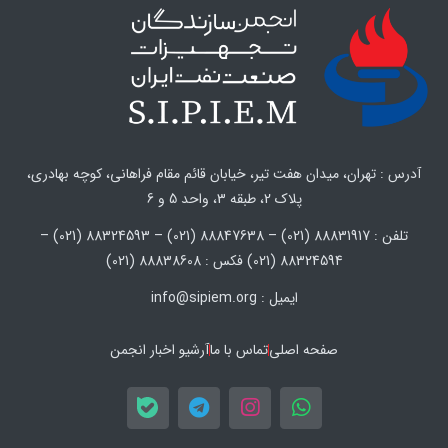
آدرس : تهران، میدان هفت تیر، خیابان قائم مقام فراهانی، کوچه بهادری،
پلاک 2، طبقه 3، واحد 5 و 6
تلفن : 88831917 (021) – 88847638 (021) – 88324593 (021) –
88324594 (021) فکس : 88838608 (021)
ایمیل : info@sipiem.org
صفحه اصلی
تماس با ما
آرشیو اخبار انجمن