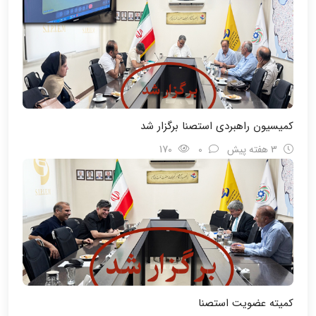
کمیسیون راهبردی استصنا برگزار شد
3 هفته پیش
0
170
کمیته عضویت استصنا