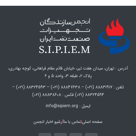
آدرس : تهران، میدان هفت تیر، خیابان قائم مقام فراهانی، کوچه بهادری،
پلاک 2، طبقه 3، واحد 5 و 6
تلفن : 88831917 (021) – 88847638 (021) – 88324593 (021) –
88324594 (021) فکس : 88838608 (021)
ایمیل : info@sipiem.org
صفحه اصلی
تماس با ما
آرشیو اخبار انجمن