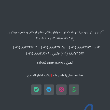
آدرس : تهران، میدان هفت تیر، خیابان قائم مقام فراهانی، کوچه بهادری،
پلاک 2، طبقه 3، واحد 5 و 6
تلفن : 88831917 (021) – 88847638 (021) – 88324593 (021) –
88324594 (021) فکس : 88838608 (021)
ایمیل : info@sipiem.org
صفحه اصلی
تماس با ما
آرشیو اخبار انجمن