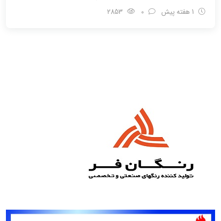
1 هفته پیش
0
2853