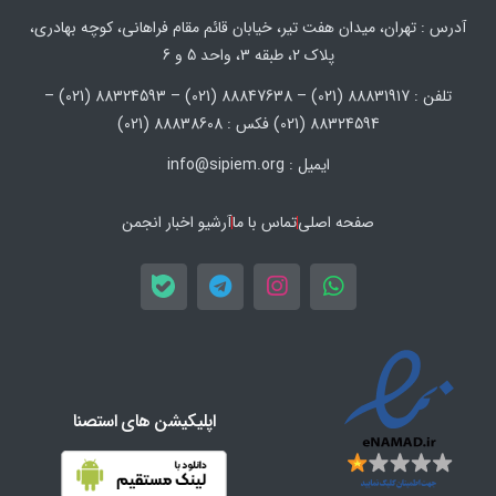
آدرس : تهران، میدان هفت تیر، خیابان قائم مقام فراهانی، کوچه بهادری،
پلاک 2، طبقه 3، واحد 5 و 6
تلفن : 88831917 (021) – 88847638 (021) – 88324593 (021) –
88324594 (021) فکس : 88838608 (021)
ایمیل : info@sipiem.org
صفحه اصلی
تماس با ما
آرشیو اخبار انجمن
اپلیکیشن های استصنا