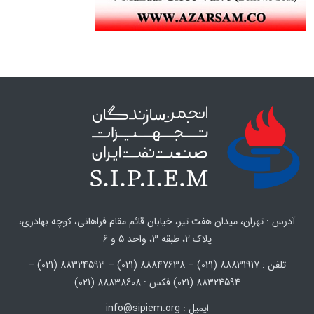
آدرس : تهران، میدان هفت تیر، خیابان قائم مقام فراهانی، کوچه بهادری،
پلاک 2، طبقه 3، واحد 5 و 6
تلفن : 88831917 (021) – 88847638 (021) – 88324593 (021) –
88324594 (021) فکس : 88838608 (021)
ایمیل : info@sipiem.org