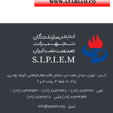
آدرس : تهران، میدان هفت تیر، خیابان قائم مقام فراهانی، کوچه بهادری،
پلاک 2، طبقه 3، واحد 5 و 6
تلفن : 88831917 (021) – 88847638 (021) – 88324593 (021) –
88324594 (021) فکس : 88838608 (021)
ایمیل : info@sipiem.org