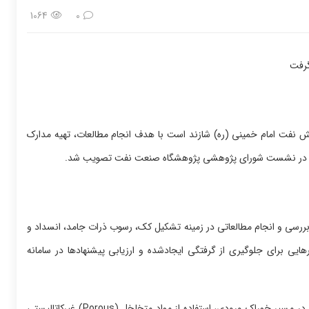
1064
0
ی CSO که متقاضی آن شرکت پالایش نفت امام خمینی (ره) شازند است با هدف انجام مطالعات، تهیه مدارک
وزنی در نشست شورای پژوهشی پژوهشگاه صنعت نفت تصویب شد.
بررسی و انجام مطالعاتی در زمینه تشکیل کک، رسوب ذرات جامد، انسداد و
وراک CSO، ارائه پیشنهادها و راهکارهایی برای جلوگیری از گرفتگی ایجادشده و ارزیابی پیشنهادها در سامانه
از کاربردهای حاصل از این پروژه می‌توان به راهکارهایی نظیر استفاده از فیلتر در مسیر خوراک ورودی، استفاده از مواد متخلخل (Porous) غیرکاتالیستی