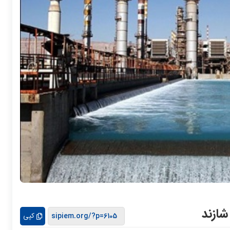
شازند
کپی