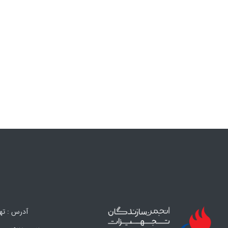
آدرس : تهران،