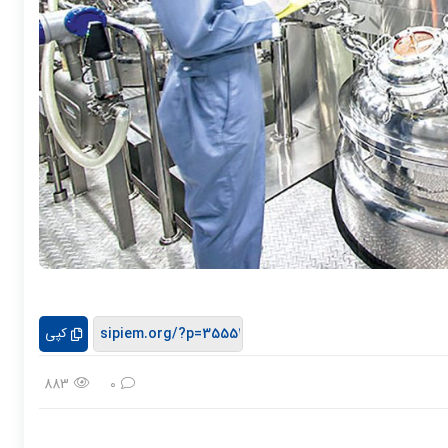
کپی
883
0