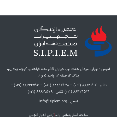
آدرس : تهران، میدان هفت تیر، خیابان قائم مقام فراهانی، کوچه بهادری،
پلاک 2، طبقه 3، واحد 5 و 6
تلفن : 88831917 (021) – 88847638 (021) – 88324593 (021) –
88324594 (021) فکس : 88838608 (021)
ایمیل : info@sipiem.org
صفحه اصلی
تماس با ما
آرشیو اخبار انجمن