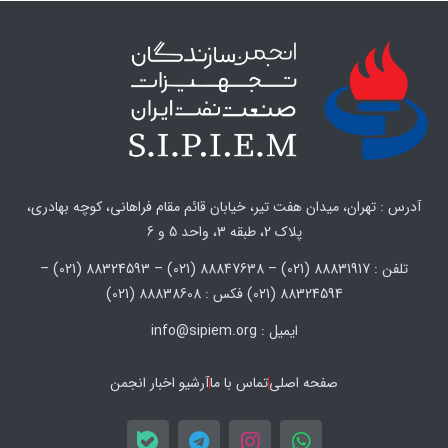
آدرس : تهران، میدان هفت تیر، خیابان قائم مقام فراهانی، کوچه بهادری،
پلاک 2، طبقه 3، واحد 5 و 6
تلفن : 88831917 (021) – 88847638 (021) – 88324593 (021) –
88324594 (021) فکس : 88838608 (021)
ایمیل : info@sipiem.org
صفحه اصلی
تماس با ما
آرشیو اخبار انجمن