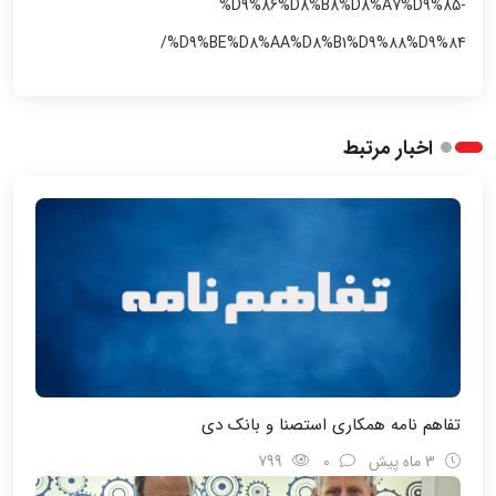
%D9%86%D8%B8%D8%A7%D9%85-
%D9%BE%D8%AA%D8%B1%D9%88%D9%84/
اخبار مرتبط
تفاهم نامه همکاری استصنا و بانک دی
3 ماه پیش
0
799