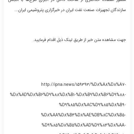
سازندگان تجهیزات صنعت نفت ایران در خبرگزاری پتروشیمی ایران….
جهت مشاهده متن خبر از طریق لینک ذیل اقدام فرمایید.
http://ipna.news/159393/%D8%A8%D8%A7-
%D8%AD%D8%B6%D9%88%D8%B1-%D8%B9%D8%B6%D9%88-
%D9%85%D8%AC%D9%85%D8%B9-
%D8%AA%D8%B4%D8%AE%DB%8C%D8%B5-
%D9%85%D8%B5%D8%AD%D9%84%D8%AA-