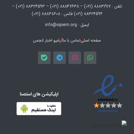
تلفن : 88831917 (021) – 88847638 (021) – 88324593 (021) –
88324594 (021) فکس : 88838608 (021)
ایمیل : info@sipiem.org
صفحه اصلی
تماس با ما
آرشیو اخبار انجمن
اپلیکیشن های استصنا