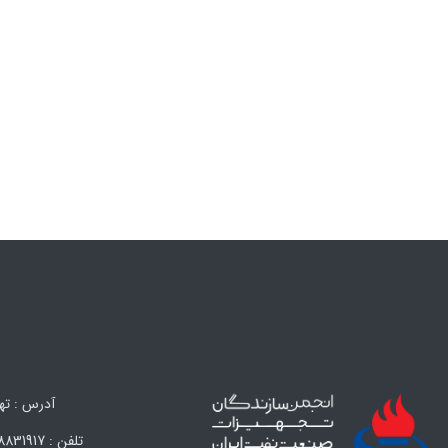
آدرس : تهران،
تلفن : 88831917 (021) – 88847638 (021) – 88324593 (021) – 88324594 (021) فکس : 88838608 (021)