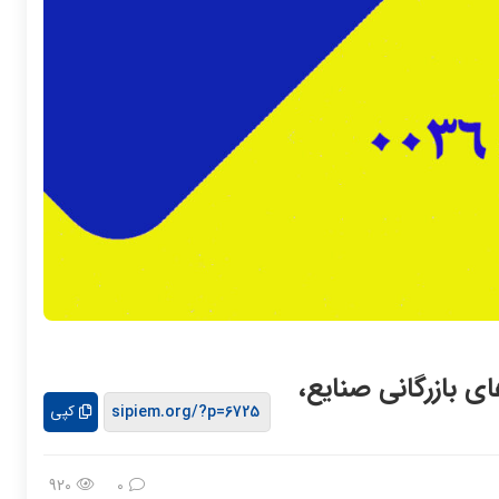
اق های بازرگانی صنایع،
کپی
920
0