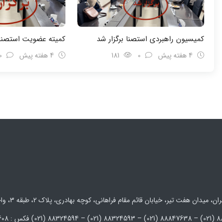
کمیسیون راهبردی استصنا برگزار شد
کمیته عضویت استصنا
4 هفته پیش
0
181
4 هفته پیش
0
 میدان هفت تیر، خیابان قائم مقام فراهانی، کوچه بهادری، پلاک 2، طبقه 3، واحد 5 و 6